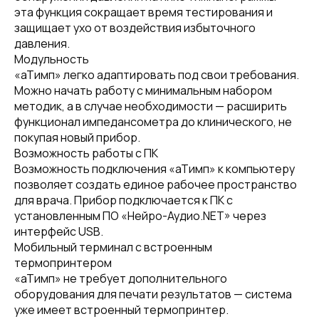
эта функция сокращает время тестирования и
защищает ухо от воздействия избыточного
давления.
Модульность
«аТимп» легко адаптировать под свои требования.
Можно начать работу с минимальным набором
методик, а в случае необходимости — расширить
функционал импедансометра до клинического, не
покупая новый прибор.
Возможность работы с ПК
Возможность подключения «аТимп» к компьютеру
позволяет создать единое рабочее пространство
для врача. Прибор подключается к ПК с
установленным ПО «Нейро-Аудио.NET» через
интерфейс USB.
Мобильный терминал с встроенным
термопринтером
«аТимп» не требует дополнительного
оборудования для печати результатов — система
уже имеет встроенный термопринтер.