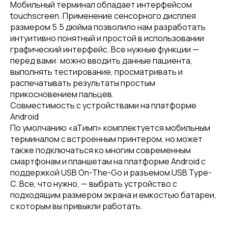
Мобильный терминал обладает интерфейсом
touchscreen. Применение сенсорного дисплея
размером 5.5 дюйма позволило нам разработать
интуитивно понятный и простой в использовании
графический интерфейс. Все нужные функции —
перед вами: можно вводить данные пациента,
выполнять тестирование, просматривать и
распечатывать результаты простым
прикосновением пальцев.
Совместимость с устройствами на платформе
Android
По умолчанию «аТимп» комплектуется мобильным
терминалом с встроенным принтером, но может
также подключаться ко многим современным
смартфонам и планшетам на платформе Android с
поддержкой USB On-The-Go и разъемом USB Type-
C. Все, что нужно, — выбрать устройство с
подходящим размером экрана и емкостью батареи,
с которым вы привыкли работать.