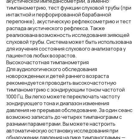
акустической импедансометрии, а именно:
тимпанометрию, тест функции слуховой трубы (при
интактной и перфорированной барабанной
перепонке), акустическую рефлексометрию и тест
распада акустического рефлекса. Также
реализована возможность исследования зияющей
слуховой трубы. Система может быть использована
для изучения состояния слухового анализатора у
пациентов любых возрастов.
Высокочастотная тимпанометрия
Для аудиологического обследования
новорожденных и детей раннего возраста
рекомендуется проводить высокочастотную
тимпанометрию с зондирующим тоном частотой
1000 Гц. Вы легко можете переключать частоту
зондирующего тона и диапазон изменения
давления не прерывая обследование. За один сеанс
возможно записать до четырех тимпанограмм с
разными параметрами. Вы можете настроить
автоматическую остановку исследования при
обнаружении давления на пике тимпанограммы —